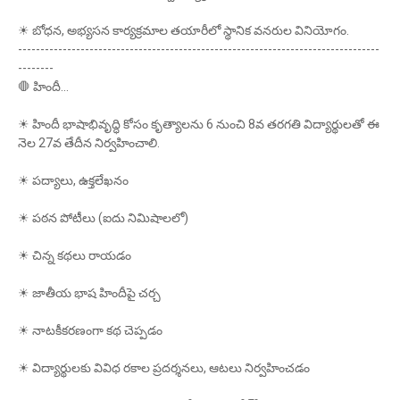
☀ బోధన, అభ్యసన కార్యక్రమాల తయారీలో స్థానిక వనరుల వినియోగం.
---------------------------------------------------------------------------------
--------
🛑 హిందీ...
☀ హిందీ భాషాభివృద్ధి కోసం కృత్యాలను 6 నుంచి 8వ తరగతి విద్యార్థులతో ఈ
నెల 27వ తేదీన నిర్వహించాలి.
☀ పద్యాలు, ఉక్తలేఖనం
☀ పఠన పోటీలు (ఐదు నిమిషాలలో)
☀ చిన్న కథలు రాయడం
☀ జాతీయ భాష హిందీపై చర్చ
☀ నాటకీకరణంగా కథ చెప్పడం
☀ విద్యార్థులకు వివిధ రకాల ప్రదర్శనలు, ఆటలు నిర్వహించడం