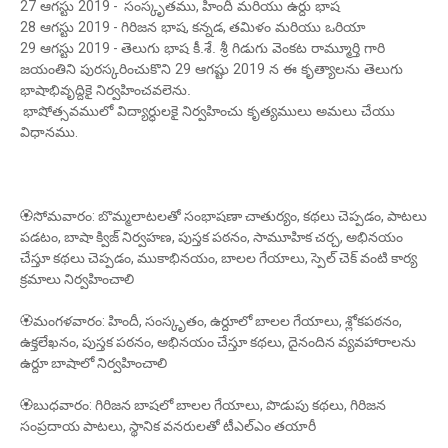
27
ఆగస్టు
2019 -
సంస్కృతము
,
హిందీ మరియు ఉర్దు భాష
28
ఆగస్టు
2019 -
గిరిజన భాష
,
కన్నడ
,
తమిళం మరియు ఒరియా
29
ఆగస్టు
2019 -
తెలుగు భాష కీ.శే. శ్రీ గిడుగు వెంకట రామ్మూర్తి గారి
జయంతిని పురస్కరించుకొని
29
ఆగష్టు
2019
న ఈ కృత్యాలను తెలుగు
భాషాభివృద్దికై నిర్వహించవలెను.
భాషోత్సవములో విద్యార్ధులకై నిర్వహించు కృత్యములు
అమలు చేయు
విధానము
.
🏵సోమవారం: బొమ్మలాటలతో సంభాషణా చాతుర్యం, కథలు చెప్పడం, పాటలు
పడటం, బాషా క్విజ్‌ నిర్వహణ, పుస్తక పఠనం, సామూహిక చర్చ, అభినయం
చేస్తూ కథలు చెప్పడం, ముకాభినయం, బాలల గేయాలు, స్పెల్‌ చెక్‌ వంటి కార్య
క్రమాలు నిర్వహించాలి
🏵మంగళవారం: హిందీ, సంస్కృతం, ఉర్దూలో బాలల గేయాలు, శ్లోకపఠనం,
ఉక్తలేఖనం, పుస్తక పఠనం, అభినయం చేస్తూ కథలు, దైనందిన వ్యవహారాలను
ఉర్దూ బాషాలో నిర్వహించాలి
🏵బుధవారం: గిరిజన బాషలో బాలల గేయాలు, పొడుపు కథలు, గిరిజన
సంప్రదాయ పాటలు, స్థానిక వనరులతో టీఎల్‌ఎం తయారీ