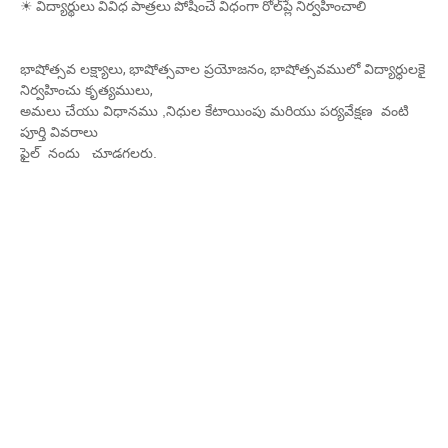
☀ విద్యార్థులు వివిధ పాత్రలు పోషించే విధంగా రోల్‌ప్లే నిర్వహించాలి
భాషోత్సవ లక్ష్యాలు
,
భాషోత్సవాల ప్రయోజనం
,
భాషోత్సవములో విద్యార్ధులకై
నిర్వహించు కృత్యములు
,
అమలు చేయు విధానము ,నిధుల కేటాయింపు మరియు పర్యవేక్షణ వంటి
పూర్తి వివరాలు
ఫైల్ నందు చూడగలరు.