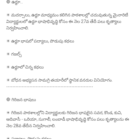
🛑 ఉర్దూ...
☀ మదర్సాలు, ఉర్దూ మాధ్యమం కలిగిన పాఠశాలల్లో చదువుతున్న మైనారిటీ
విద్యార్థులలో ఉర్దూ భాషాభివృద్ధి కోసం ఈ నెల 27వ తేదీ పలు కృత్యాలు
నిర్వహించాలి.
☀ ఉర్దూ భాషలో పద్యాలు, పొడుపు కథలు
☀ గజల్స్‌
☀ ఉర్దూలో చిన్న కథలు
☀ బోధన అభ్యసన సామగ్రి తయారీలో స్థానిక వనరుల వినియోగం.
--------------------------------------------------------
🛑 గిరిజన భాషలు
☀ గిరిజన పాఠశాలల్లోని విద్యార్థులకు గిరిజన భాషలైన సవర, కొండ, కువి,
ఆదివాసీ - ఒరియా, సుగాలీ, లంబాడీ భాషాభివృద్ధి కోసం పలు కృత్యాలను ఈ
నెల 28వ తేదీన నిర్వహించాలి.
☀ పద్యాలు, పొడుపు కథలు