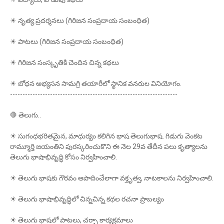
☀ నృత్య ప్రదర్శనలు (గిరిజన సంప్రదాయ సంబంధిత)
☀ పాటలు (గిరిజన సంప్రదాయ సంబంధిత)
☀ గిరిజన సంస్కృతికి చెందిన చిన్న కథలు
☀ బోధన అభ్యసన సామగ్రి తయారీలో స్థానిక వనరుల వినియోగం.
-------------------------------------------------------------------
🛑 తెలుగు..
☀ సుగంధభరితమైన, మాధుర్యం కలిగిన భాష తెలుగుభాష. గిడుగు వెంకట
రామ్మూర్తి జయంతిని పురస్కరించుకొని ఈ నెల 29వ తేదీన పలు కృత్యాలను
తెలుగు భాషాభివృద్ధి కోసం నిర్వహించాలి.
☀ తెలుగు భాషకు గౌరవం ఆపాదించేలాగా వక్తృత్వ, నాటకాలను నిర్వహించాలి.
☀ తెలుగు భాషాభివృద్ధిలో చిన్నచిన్న కథల రచనా ప్రాబల్యం
☀ తెలుగు భాషలో పాటలు, చర్చా కార్యక్రమాలు