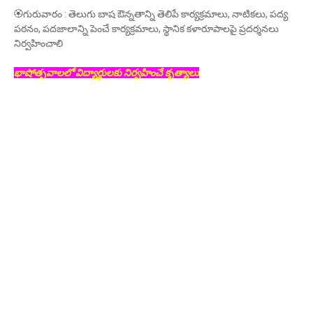
🏵గురువారం : తెలుగు బాష ఔన్నతాన్ని తెలిపే కార్యక్రమాలు, నాటికలు, పద్య
పఠనం, పదజాలాన్ని పెంచే కార్యక్రమాలు, స్థానిక కళారూపాలపై ప్రదర్శనలు
నిర్వహించాలి
భాషోత్సవాలలో విద్యార్థులకు నిర్వహించే కృత్యాలు