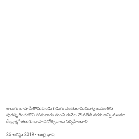
తెలుగు బాషా పితామహుడు గిడుగు వెంకటరామమూర్తి జయంతిని
పురష్కరించుకొని సోమవారం నుంచి ఈనెల 29వతేదీ వరకు అన్ని మండల
కేంద్రాల్లో తెలుగు భాషా దినోత్సవాలు నిర్వహించాలి
26
ఆగస్టు
2019 -
ఆంగ్ల భాష