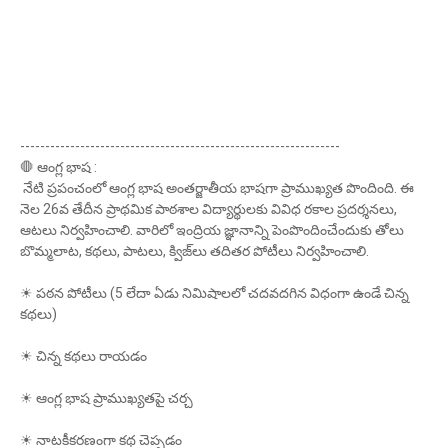
----------------------------------------------------------------
🛑 ఆంగ్ల భాష :
నేటి ప్రపంచంలో ఆంగ్ల భాష అంతర్జాతీయ భాషగా ప్రాముఖ్యత పొందింది. ఈ
నెల 26వ తేదీన ప్రాథమిక పాఠశాల విద్యార్థులకు వివిధ రకాల ప్రదర్శనలు,
ఆటలు నిర్వహించాలి. వారిలో ఇంద్రియ జ్ఞానాన్ని పెంపొందించేందుకు తోలు
బొమ్మలాట, కథలు, పాటలు, క్విజ్‌లు తదితర పోటీలు నిర్వహించాలి.
☀ పఠన పోటీలు (5 లేదా ఏడు నిమిషాలలో చదవదగిన విధంగా ఉండే చిన్న
కథలు)
☀ చిన్న కథలు రాయడం
☀ ఆంగ్ల భాష ప్రాముఖ్యతపై చర్చ
☀ నాటకీకరణంగా కథ చెప్పడం