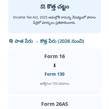
⚖ కొత్త చట్టం
Income Tax Act, 2025 అమల్లోకి రానున్న నేపథ్యంలో ఫారాల
పేర్లలో మార్పులు ప్రతిపాదించారు.
🔄 పాత పేరు → కొత్త పేరు (2026 నుంచి)
Form 16
⬇
Form 130
ఉద్యోగుల TDS వివరాలు
Form 26AS