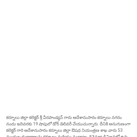
కర్నూలు జిల్లా కలెక్టర్ శ్రీ వీరపాండ్యన్ గారు ఆదేశానుసారం కర్నూలు నగరం
నందు ఇదివరకు 19 షాపులో డోర్ డెలివరీ చేయుచున్నారు. దీనికి అనుగుణంగా
కలెక్టర్ గారి ఆదేశానుసారం కర్నూలు జిల్లా ఔషధ నియంత్రణ శాఖ వారు 53
మందుల దుకాణాలను కర్నూలు మరియు నంద్యాల రెవెన్యూ డివిజన్లలో ఉన్న