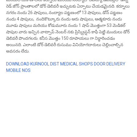
రెడ్ జోన్ ప్రాంతాలలో డోర్ డెలివరీ ఇచ్చుటకు ఏర్పాటు చేయడమైనది. కర్నూలు
నగరం నందు 26 షాపులు, నంద్యాల పట్టణంలో 13 షాపులు, డోన్ పట్టణం
నందు 4 షాపులు, నందికొట్కూరు నందు ఆరు షాపులు, ఆత్మకూరు నందు
మూడు షాపులు మరియు కోడుమూరు నందు 1 షాప్ మొత్తంగా 53 మెడికల్
షాపుల వారు ఇచ్చిన వాట్సాప్ నెంబర్ నకు ప్రిస్క్రిప్షన్ కాఫీ పెట్టి మందులు డోర్
డెలివరీ పొందగలరు. కనీస మొత్తం 150 రూపాయలు గా నిర్ధారించడం
అయినది. ఎలాంటి డోర్ డెలివరీ రుసుము వినియోగదారులు చెల్లించాల్సిన
అవసరం లేదు.
DOWNLOAD KURNOOL DIST MEDICAL SHOPS DOOR DELIVERY
MOBILE NOS