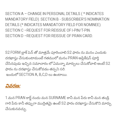
SECTION A – CHANGE IN PERSONAL DETAILS ( * INDICATES
MANDATORY FIELD). SECTION B - SUBSCRIBER’S NOMINATION
DETAILS (* INDICATES MANDATORY FIELD FOR NOMINEE).
SECTION C –REQUEST FOR REISSUE OF I-PIN/T-PIN.
SECTION D –REQUEST FOR REISSUE OF PRAN CARD.
S2 FORM బ్లాక్ పెన్ తో మాత్రమే పూరించాలి.S2 ఫారం ను మనం ఎందుకు
దరఖాస్తు చేసుకుంటామంటే గతములో మనం PRAN అప్లికేషన్ పూర్తి
చేసినపుడు ఇచ్చిన సమాచారం లో ఏమన్నా మార్పులు చేసుకోవాలి అంటే S2
ఫారం ను దరఖాస్తు చేసుకోవడం తప్పని సరి.
ఇందులో SECTION A, B,C,D లు ఉంటాయి.
వివరణ:
1.మన PRAN కార్డ్ నందు మన SURNAME కానీ మన పేరు కానీ మన తండ్రి
గారి పేరు కానీ తప్పుగా ముద్రితమై ఉంటే S2 ఫారం దరఖాస్తు చేసుకొని మార్పు
చేసుకునవచ్చు.