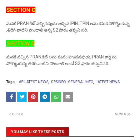
SECTION C
మనకి PRAN కిట్ వచ్చినపుడు ఇచ్చిన IPIN, TPIN లను కనుక పోగొట్టుకున్న
,తిరిగి వాటిని పొందాలి అన్న S2 ఫారం తప్పని సరి.
SECTION D
మనకి వచ్చిన PRAN కిట్ లను మనం పొందనపుడు, PRAN కార్డ్ ను
పోగొట్టుకున్న తిరిగి వాటిని పొందాలి అంటే S2 ఫారం తప్పనిసరి.
Tags:
AP LATEST NEWS
CPSINFO
GENERAL INFO
LATEST NEWS
OLDER
NEWER
YOU MAY LIKE THESE POSTS