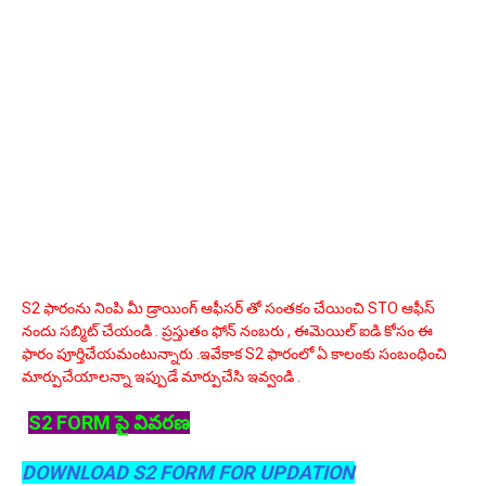
S2 ఫారంను నింపి మీ డ్రాయింగ్ ఆఫీసర్ తో సంతకం చేయించి STO ఆఫీస్
నందు సబ్మిట్ చేయండి . ప్రస్తుతం ఫోన్ నంబరు , ఈమెయిల్ ఐడి కోసం ఈ
ఫారం పూర్తిచేయమంటున్నారు .ఇవేకాక S2 ఫారంలో ఏ కాలంకు సంబంధించి
మార్పుచేయాలన్నా ఇప్పుడే మార్పుచేసి ఇవ్వండి .
S2 FORM పై వివరణ
DOWNLOAD S2 FORM FOR UPDATION