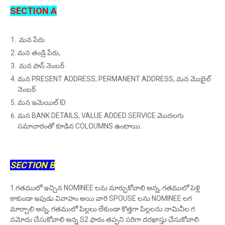
SECTION A
మన పేరు
మన తండ్రి పేరు,
మన పాన్ నెంబర్
మన PRESENT ADDRESS, PERMANENT ADDRESS, మన మొబైల్
నెంబర్
మన ఇమెయిల్ ID
మన BANK DETAILS, VALUE ADDED SERVICE మొదలగు
సమాచారంతో కూడిన COLOUMNS ఉంటాయి.
SECTION B
1.గతములో ఇచ్చిన NOMINEE లను మార్చుకోవాలి అన్న, గతములో పెళ్లి
కాకుండా ఇపుడు వివాహం అయి వారి SPOUSE లను NOMINEE లగ
మార్చాలి అన్న, గతములో పిల్లలు లేకుండా కొత్తగా పిల్లలను నామినీల గ
నమోదు చేసుకోవాలి అన్న S2 ఫారం తప్పని సరిగా దరఖాస్తు చేసుకోవాలి.