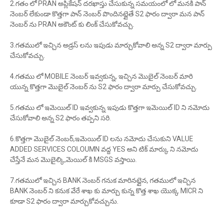
2.గతం లో PRAN అప్లికేషన్ దరఖాస్తు చేసుకున్న సమయంలో లో మనకి పాన్
నెంబర్ లేకుండా కొత్తగా పాన్ నెంబర్ పొందినట్లైతే S2 ఫారం ద్వారా మన పాన్
నెంబర్ ను PRAN అకౌంట్ కు లింక్ చేసుకోవచ్చు.
3.గతములో ఇచ్చిన అడ్రస్ లను ఇపుడు మార్చుకోవాలి అన్న S2 ద్వారా మార్పు
చేసుకోవచ్చు.
4.గతము లో MOBILE నెంబర్ ఇవ్వకున్న, ఇచ్చిన మొబైల్ నెంబర్ మారి
యున్న కొత్తగా మొబైల్ నెంబర్ ను S2 ఫారం ద్వారా మార్పు చేసుకోవచ్చు.
5.గతము లో ఇమెయిల్ ID ఇవ్వకున్న ఇపుడు కొత్తగా ఇమెయిల్ ID ని నమోదు
చేసుకోవాలి అన్న S2 ఫారం తప్పని సరి.
6.కొత్తగా మొబైల్ నెంబర్,ఇమెయిల్ ID లను నమోదు చేసుకుని VALUE
ADDED SERVICES COLOUMN వద్ద YES అని టిక్ మార్కు ని నమోదు
చేస్తేనే మన మొబైల్కి,మెయిల్ కి MSGS వస్తాయి.
7.గతములో ఇచ్చిన BANK నెంబర్ గనుక మారినట్లైన, గతములో ఇచ్చిన
BANK నెంబర్ ని కనుక వేరే శాఖ కు మార్చు కున్న కొత్త శాఖ యొక్క MICR ని
కూడా S2 ఫారం ద్వారా మార్చుకోవచ్చును.