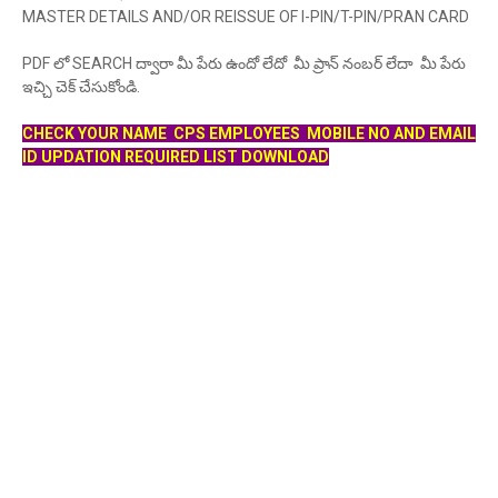
MASTER DETAILS AND/OR REISSUE OF I-PIN/T-PIN/PRAN CARD
PDF లో SEARCH ద్వారా మీ పేరు ఉందో లేదో మీ ప్రాన్ నంబర్ లేదా మీ పేరు
ఇచ్చి చెక్ చేసుకోండి.
CHECK YOUR NAME CPS EMPLOYEES MOBILE NO AND EMAIL
ID UPDATION REQUIRED LIST DOWNLOAD