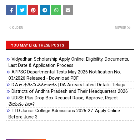
First Language Telugu
A2
09
Third Language
B1
08
OLDER
NEWER
English
Mathematics
A1
10
YOU MAY LIKE THESE POSTS
Vidyadhan Scholarship Apply Online: Eligibility, Documents,
General Science
A1
10
Last Date & Application Process
APPSC Departmental Tests May 2026 Notification No.
Social Studies
A1
10
03/2026 Released - Download PDF
D.A.ల గురించి సమాచారం | DA Arrears Latest Details Telugu
Districts of Andhra Pradesh and Their Headquarters 2026
Second Language
A1
10
UDISE Plus Drop Box Request Raise, Approve, Reject
Hindi
చేయడం ఎలా?
TTD Junior College Admissions 2026-27: Apply Online
09+08+10+10+10+10=57/6=9.5 (Grade Point Average)
Before June 3