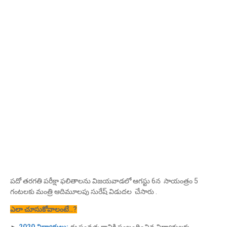
పదో తరగతి పరీక్షా ఫలితాలను విజయవాడలో ఆగ‌స్టు 6న‌ సాయంత్రం 5
గంటలకు మంత్రి ఆదిమూలపు సురేష్‌ విడుదల చేసారు .
ఎలా చూసుకోవాలంటే..?