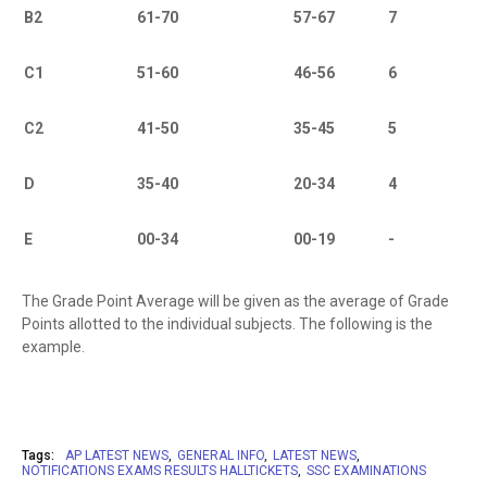
B2
61-70
57-67
7
C1
51-60
46-56
6
C2
41-50
35-45
5
D
35-40
20-34
4
E
00-34
00-19
-
The Grade Point Average will be given as the average of Grade
Points allotted to the individual subjects. The following is the
example.
Subject
Grade
Grade Point
Tags:
AP LATEST NEWS
GENERAL INFO
LATEST NEWS
NOTIFICATIONS EXAMS RESULTS HALLTICKETS
SSC EXAMINATIONS