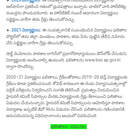
►
2020 విద్యార్థులు:
ఈ సంవత్సరానికి సంబంధించిన విద్యార్థులకు
ఆల్‌పాస్‌గా ప్రకటించి గతంలో ధ్రువపత్రాలు ఇచ్చారు. వాటిలో వారి హాల్‌టికెట్ల
నంబర్లను పొందుపరిచారు. ఆ హాల్‌టికెట్‌ నంబర్‌ ఆధారంగా విద్యార్థులు
సబ్జెక్టుల వారీగా తమ గ్రేడ్లు తెలుసుకోవచ్చు.
►
2021 విద్యార్థులు:
ఈ సంవత్సరానికి సంబంధించిన విద్యార్థులు ఫలితాల
పోర్టల్‌లో తమ జిల్లా, మండలం, పాఠశాల, తమ పేరు, పుట్టిన తేదీని నమోదు
చేసి సబ్జెక్టుల వారీగా గ్రేడ్లు తెలుసుకోవచ్చు.
షార్ట్‌ మెమోలను పాఠశాల లాగిన్‌లో ప్రధానోపాధ్యాయులు డౌన్‌లోడ్‌ చేసుకుని,
విద్యార్థులకు అందించాల్సి ఉంటుంది. ఫలితాలను www.bse.ap.gov.in
ద్వారా పొందొచ్చు.
2020–21 విద్యార్థుల ఫలితాలు, గ్రేడ్‌లతోపాటు 2019–20 టెన్త్‌ విద్యార్థులకు
గ్రేడ్‌లు కూడా ప్రకటించనుంది. కోవిడ్‌ కారణంగా ఈ రెండు విద్యాసంవత్సరాల్లో
పబ్లిక్‌ పరీక్షలను నిర్వహించని సంగతి తెలిసిందే. ప్రభుత్వం నియమించిన
హైపవర్‌ కమిటీ సిఫార్సుల మేరకు విద్యార్థులకు గ్రేడ్లు కేటాయించి ఫలితాలు
విడుదల చేయనున్నారు. హైపవర్‌ కమిటీ సిఫార్సులను ఆమోదిస్తూ పాఠశాల
విద్యాశాఖ ఇప్పటికే జీవో 46ను విడుదల చేసింది. ఫలితాలను గణించడానికి
అనుసరించనున్న విధివిధానాలను అందులో వివరించింది.
ఫ‌లితాలు విడుదల.