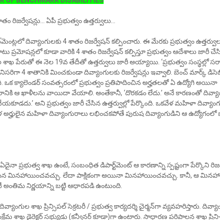
R OF BENCHMARK DISABILITIES
తం రిజర్వేషన్లు... ఏపీ ప్రభుత్వం ఉత్తర్వులు...
రూట్‌మెంట్లలో దివ్యాంగులకు 4 శాతం రిజర్వేషన్ కల్పించారు. ఈ మేరకు ప్రభుత్వం ఉత్తర్వు
 ప్రమోషన్లలో కూడా వారికి 4 శాతం రిజర్వేషన్ కల్పిస్తూ ప్రభుత్వం ఆదేశాలు జారీ చేసి
 శాఖ పేరుతో ఈ నెల 19వ తేదీతో ఉత్తర్వులు జారీ అయ్యాయి. ‘ప్రభుత్వం సంస్థల్లో సర్
సరిగా 4 శాతానికి మించకుండా దివ్యాంగులకు రిజర్వేషన్లు ఇవ్వాలి. బెంచ్ మార్క్ డిసెబ
ది. ఒక క్యాలెండర్ సంవత్సరంలో ప్రభుత్వం ప్రతిపాదించిన అర్హతలతో ఏ ఉద్యోగి అయినా
నికి ఆ ఖాళీలను వాయిదా వేయాలి. అంతేకానీ, ‘దొరకడం లేదు.’ అనే కారణంతో దివ్య
ీ చేయకూడదు.’ అని ప్రభుత్వం జారీ చేసిన ఉత్తర్వుల్లో పేర్కొంది. ఒకవేళ మహిళా దివ్యాంగ
ళ అర్హులైన మహిళా దివ్యాంగురాలు లభించకపోతే పురుష దివ్యాంగుడిని ఆ ఉద్యోగంలో భర
నా ప్రభుత్వ శాఖ ఉంటే, సంబంధిత డిపార్ట్‌మెంట్ ఆ కారణాన్ని స్పష్టంగా పేర్కొని రిజర
ిన మినహాయించవచ్చు. లేదా పాక్షికంగా అయినా మినహాయించవచ్చు. కానీ, ఆ మినహ
టీ అంతిమ నిర్ణయాన్ని బట్టి ఆధారపడి ఉంటుంది.
్యాంగుల శాఖ ప్రిన్సిపల్ సెక్రటరీ / ప్రభుత్వ కార్యదర్శి చైర్మన్‌గా వ్యవహరిస్తారు. దివ్య
 సంక్షేమ శాఖ డైరెక్టర్ సభ్యుడు (కన్వీనర్ కూడా)గా ఉంటారు. సాధారణ పరిపాలన శాఖ ప్రిన్