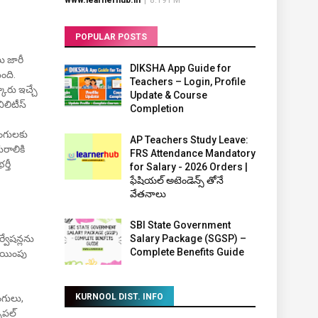
www.learnerhub.in
|
8:19 PM
POPULAR POSTS
లు జారీ
DIKSHA App Guide for
ంది.
Teachers – Login, Profile
కారు ఇచ్చే
Update & Course
ిలిటీస్
Completion
ాంగులకు
AP Teachers Study Leave:
ురాలికి
FRS Attendance Mandatory
్తీ
for Salary - 2026 Orders |
ఫేషియల్ అటెండెన్స్ తోనే
వేతనాలు
SBI State Government
్వేషన్లను
Salary Package (SGSP) –
Complete Benefits Guide
ాయింపు
KURNOOL DIST. INFO
ాంగులు,
సిపల్