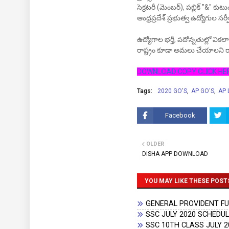
సెక్రటరీ (మెంబర్), పబ్లిక్ "&" క
ఆంధ్రప్రదేశ్ ప్రభుత్వ ఉద్యోగుల సర
ఉద్యోగాల భర్తీ, పదోన్నతుల్లో వి
రాష్ట్రం కూడా అమలు చేయాలని రాష్ట
DOWNLOAD COPY CLICK HE
Tags:
2020 GO'S
AP GO'S
AP 
Facebook
OLDER
DISHA APP DOWNLOAD
YOU MAY LIKE THESE POST
GENERAL PROVIDENT FUN
SSC JULY 2020 SCHEDUL
SSC 10TH CLASS JULY 