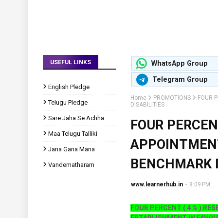
USEFUL LINKS
WhatsApp Group
Telegram Group
English Pledge
Home
PROMOTIONS
FOUR P
Telugu Pledge
DISABILITIES
Sare Jaha Se Achha
FOUR PERCENT
Maa Telugu Talliki
APPOINTMENT
Jana Gana Mana
BENCHMARK D
Vandematharam
www.learnerhub.in
-
8:09 PM
FOUR PERCENT ( 4 % ) R