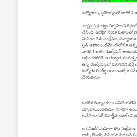
ESTABLISHMENT IN FAVOU
ఉద్యోగాలు, ప్రమోషన్లలో వారికి 4 శా
రాష్ట్ర ప్రభుత్వం నిర్వహించే రిక్
చేసింది. ఉద్యోగ నియామకాలతో పాటు
మహిళా శిశు సంక్షేమం, దివ్యాంగుల
ప్రతి అపాయింట్‌మెంట్‌లోనూ తప్పని
వారికి 1 శాతం రిజర్వేషన్ ఉంటుం
లభించకపోతే ఆ తర్వాత సంవత్సరా
ఉన్న రిజర్వేషన్లలో మరొకరిని భర్త
ఉద్యోగం రిజర్వ్ అయి ఉంటే, ఒకవే
చేయవచ్చు.
ఒకవేళ దివ్యాంగులు పనిచేయలేని ఏదై
మినహాయించవచ్చు. పూర్తిగా అయ
అనేది ఇంటర్ డిపార్ట్‌మెంటల్ కమి
ఆ కమిటీకి మహిళా శిశు సంక్షేమం, దివ
ట్రాన్స్ జెండర్, సీనియర్ సిటిజన్