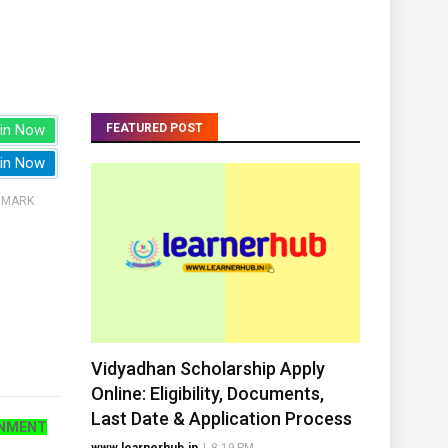
in Now
FEATURED POST
in Now
CHMARK
Vidyadhan Scholarship Apply
Online: Eligibility, Documents,
Last Date & Application Process
RNMENT