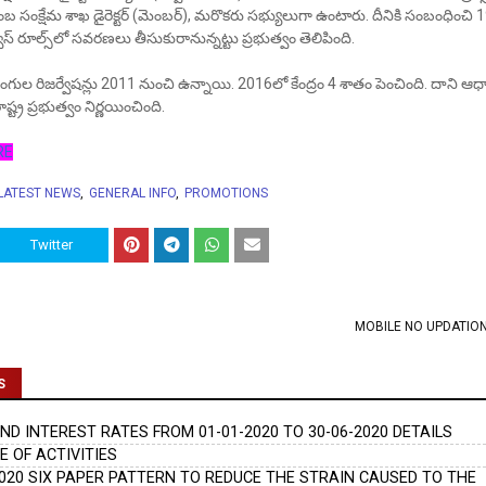
ుటుంబ సంక్షేమ శాఖ డైరెక్టర్ (మెంబర్), మరొకరు సభ్యులుగా ఉంటారు. దీనికి సంబంధించి
్వీస్ రూల్స్‌లో సవరణలు తీసుకురానున్నట్టు ప్రభుత్వం తెలిపింది.
కలాంగుల రిజర్వేషన్లు 2011 నుంచి ఉన్నాయి. 2016లో కేంద్రం 4 శాతం పెంచింది. దాని ఆ
్ర ప్రభుత్వం నిర్ణయించింది.
RE
LATEST NEWS
GENERAL INFO
PROMOTIONS
Twitter
MOBILE NO UPDATION
S
D INTEREST RATES FROM 01-01-2020 TO 30-06-2020 DETAILS
E OF ACTIVITIES
2020 SIX PAPER PATTERN TO REDUCE THE STRAIN CAUSED TO THE