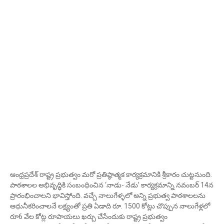
ఆంధ్రప్రదేశ్‌ రాష్ట్ర ప్రభుత్వం మరో ప్రతిష్ఠాత్మక కార్యక్రమానికి శ్రీకారం చుట్టనుంది.
పాఠశాలల అభివృద్ధికి సంబంధించిన ‘నాడు- నేడు’ కార్యక్రమాన్ని నవంబర్ 14న
ప్రారంభించాలని భావిస్తోంది. వచ్చే నాలుగేళ్ళలో అన్ని ప్రభుత్వ పాఠశాలలను
ఆధునీకరించాలనే లక్ష్యంతో ప్రతి ఏడాది రూ. 1500 కోట్లు చొప్పున నాలుగేళ్లలో
రూ6 వేల కోట్ల రూపాయలు ఖర్చు చేసేందుకు రాష్ట్ర ప్రభుత్వం